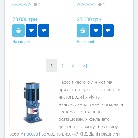
0
0
23 000 грн.
23 000 грн.
На складі
На складі
1
2
>
>|
Насоси Pedrollo лінійки MK
призначені для перекачування
чистої води і хімічно
неагресивних рідин. Досконала
система вертикально
розташованих крильчаток і
дифузорів гарантує безшумну
роботу
насоса
і рекордно високий ККД. Дані показники