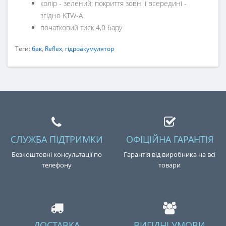
колір - зелений; покриття зовні і всередині -
згідно KTW-A
початковий тиск 4,0 бару
Теги:
бак
,
Reflex
,
гідроакумулятор
СЛУЖБА ПІДТРИМКИ
ОФІЦІЙНА ГАРАНТІЯ
Безкоштовні консультації по
Гарантія від виробника на всі
телефону
товари
ДОСТАВКА
ВИГІДНІ УМОВИ