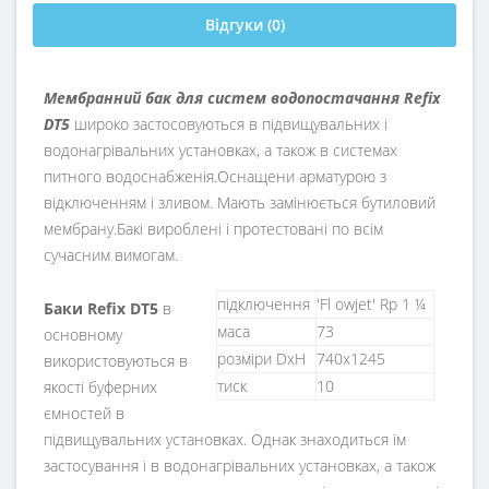
Відгуки (0)
Мембранний бак для систем водопостачання Refix
DT5
широко застосовуються в підвищувальних і
водонагрівальних установках, а також в системах
питного водоснабженія.Оснащени арматурою з
відключенням і зливом. Мають замінюється бутиловий
мембрану.Бакі вироблені і протестовані по всім
сучасним вимогам.
підключення
'Fl owjet' Rp 1 ¼
Баки Refix DT5
в
маса
73
основному
розміри DxH
740x1245
використовуються в
тиск
10
якості буферних
ємностей в
підвищувальних установках. Однак знаходиться їм
застосування і в водонагрівальних установках, а також