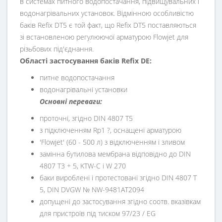
в системах питного водопостачання, підвищувальних і
водонагрівальних установок. Відмінною особливістю
баків Refix DT5 є той факт, що Refix DT5 поставляються
зі встановленою регулюючої арматурою Flowjet для
різьбових під'єднання.
Області застосування баків Refix DE:
питне водопостачання
водонагрівальні установки
Основні переваги:
проточні, згідно DIN 4807 T5
з підключенням Rp1 ?, оснащені арматурою
'Flowjet' (60 - 500 л) з відключенням і зливом
замінна бутилова мембрана відповідно до DIN
4807 T3 + 5, KTW-C і W 270
баки вироблені і протестовані згідно DIN 4807 T
5, DIN DVGW № NW-9481AT2094
допущені до застосування згідно соотв. вказівкам
для пристроїв під тиском 97/23 / EG