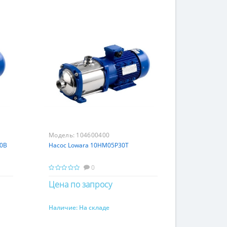
Модель:
104600400
00B
Насос Lowara 10HM05P30T
0
Цена по запросу
Наличие:
На складе
Купить