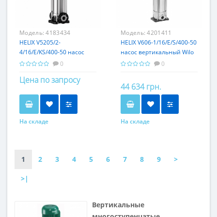
Модель:
4183434
Модель:
4201411
HELIX V5205/2-
HELIX V606-1/16/E/S/400-50
4/16/E/KS/400-50 насос
насос вертикальный Wilo
вертикальный Wilo
0
0
Цена по запросу
44 634 грн.
На складе
На складе
1
2
3
4
5
6
7
8
9
>
>|
Вертикальные
многоступенчатые