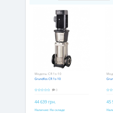
Модель:
CR 1s-10
Мод
Grundfos CR 1s-10
Grun
0
44 639 грн.
45 
Наличие:
На складе
Нал
Купить