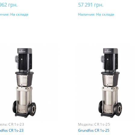
962 грн.
57 291 грн.
ичие:
На складе
Наличие:
На складе
Купить
Купить
ель:
CR 1s-23
Модель:
CR 1s-25
dfos CR 1s-23
Grundfos CR 1s-25