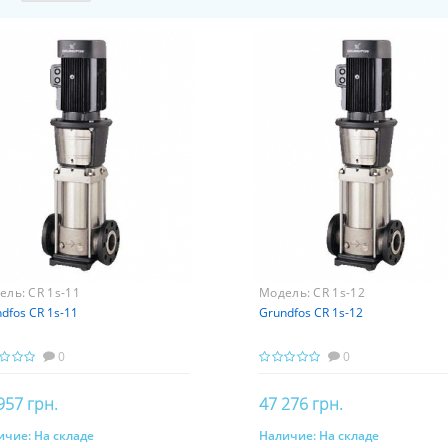
ель:
CR 1s-11
Модель:
CR 1s-12
dfos CR 1s-11
Grundfos CR 1s-12
0
0
957 грн.
47 276 грн.
ичие:
На складе
Наличие:
На складе
Купить
Купить