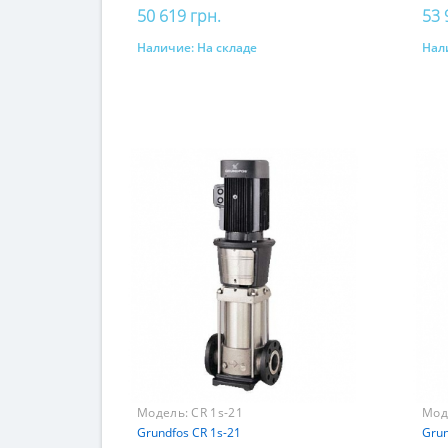
50 619 грн.
53 
Наличие:
На складе
Нал
Купить
Модель:
CR 1s-21
Мод
Grundfos CR 1s-21
Grun