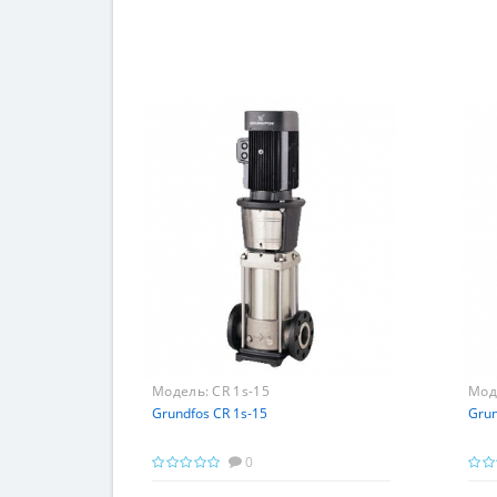
Модель:
CR 1s-15
Мод
Grundfos CR 1s-15
Grun
0