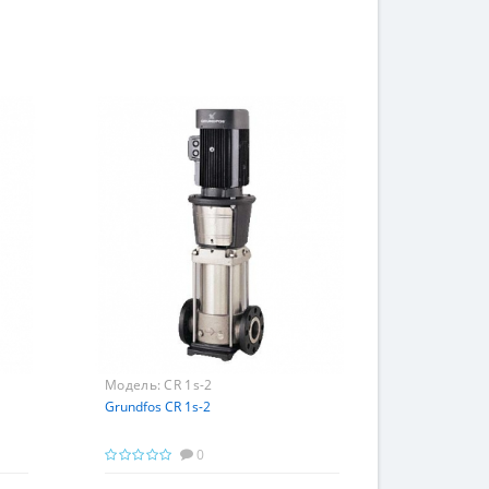
Модель:
CR 1s-2
Grundfos CR 1s-2
0